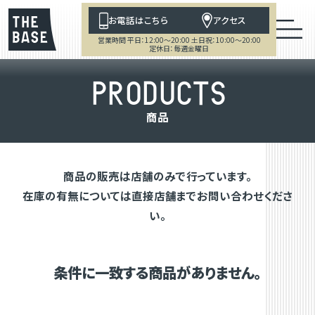
お電話はこちら
アクセス
営業時間 平日：12:00～20:00 土日祝：10:00～20:00
定休日：毎週金曜日
P
R
O
D
U
C
T
S
商
品
商品の販売は店舗のみで行っています。
在庫の有無については直接店舗までお問い合わせくださ
い。
条件に一致する商品がありません。