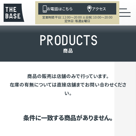
お電話はこちら
アクセス
営業時間 平日：12:00～20:00 土日祝：10:00～20:00
定休日：毎週金曜日
P
R
O
D
U
C
T
S
商
品
商品の販売は店舗のみで行っています。
在庫の有無については直接店舗までお問い合わせくださ
い。
条件に一致する商品がありません。