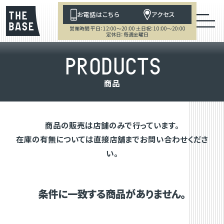
お電話はこちら
アクセス
営業時間 平日：12:00～20:00 土日祝：10:00～20:00
定休日：毎週金曜日
P
R
O
D
U
C
T
S
商
品
商品の販売は店舗のみで行っています。
在庫の有無については直接店舗までお問い合わせくださ
い。
条件に一致する商品がありません。