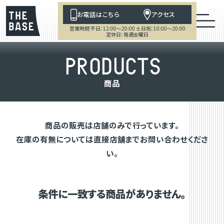
お電話はこちら
アクセス
営業時間 平日：12:00～20:00 土日祝：10:00～20:00
定休日：毎週金曜日
P
R
O
D
U
C
T
S
商
品
商品の販売は店舗のみで行っています。
在庫の有無については直接店舗までお問い合わせくださ
い。
条件に一致する商品がありません。