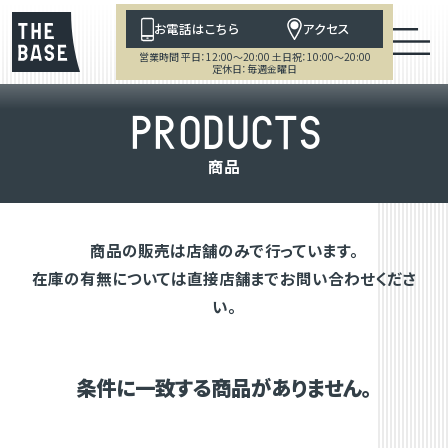
お電話はこちら
アクセス
営業時間 平日：12:00～20:00 土日祝：10:00～20:00
定休日：毎週金曜日
P
R
O
D
U
C
T
S
商
品
商品の販売は店舗のみで行っています。
在庫の有無については直接店舗までお問い合わせくださ
い。
条件に一致する商品がありません。