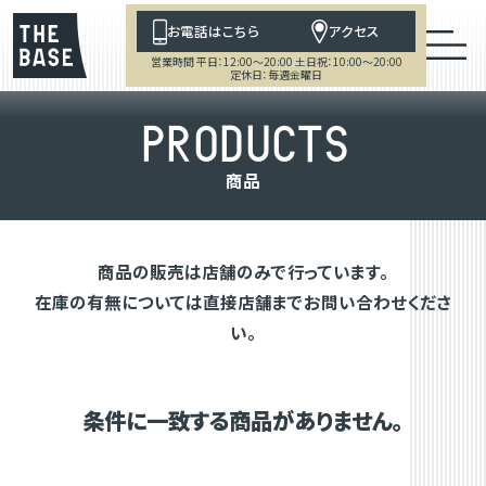
お電話はこちら
アクセス
営業時間 平日：12:00～20:00 土日祝：10:00～20:00
定休日：毎週金曜日
P
R
O
D
U
C
T
S
商
品
商品の販売は店舗のみで行っています。
在庫の有無については直接店舗までお問い合わせくださ
い。
条件に一致する商品がありません。