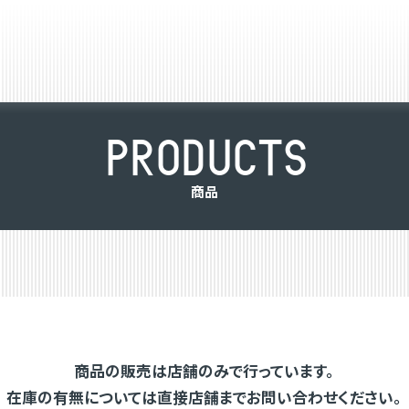
P
R
O
D
U
C
T
S
商
品
商品の販売は店舗のみで行っています。
在庫の有無については直接店舗までお問い合わせください。