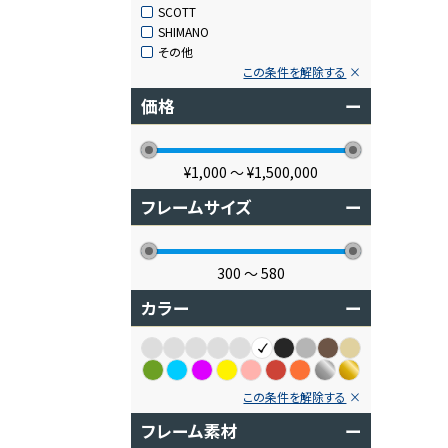
SCOTT
SHIMANO
その他
この条件を解除する
価格
ー
¥1,000
〜
¥1,500,000
フレームサイズ
ー
300
〜
580
カラー
ー
この条件を解除する
フレーム素材
ー