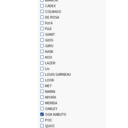
CADEX
COLNAGO
DE ROSA
fizi:k
FUJI
GIANT
GIOS
GIRO
KASK
KOO
LAZER
Liv
LOUIS GARNEAU
LOOK
MET
MARIN
MIYATA
MERIDA
OAKLEY
OGK KABUTO
POC
QUOC