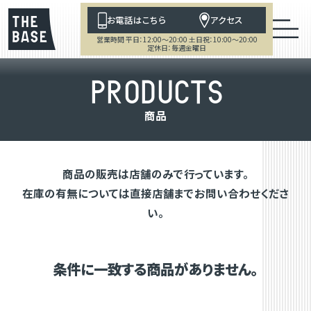
お電話はこちら
アクセス
営業時間 平日：12:00～20:00 土日祝：10:00～20:00
定休日：毎週金曜日
P
R
O
D
U
C
T
S
商
品
商品の販売は店舗のみで行っています。
在庫の有無については直接店舗までお問い合わせくださ
い。
条件に一致する商品がありません。