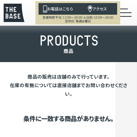
お電話はこちら
アクセス
営業時間 平日：12:00～20:00 土日祝：10:00～20:00
定休日：毎週金曜日
P
R
O
D
U
C
T
S
商
品
商品の販売は店舗のみで行っています。
在庫の有無については直接店舗までお問い合わせくださ
い。
条件に一致する商品がありません。