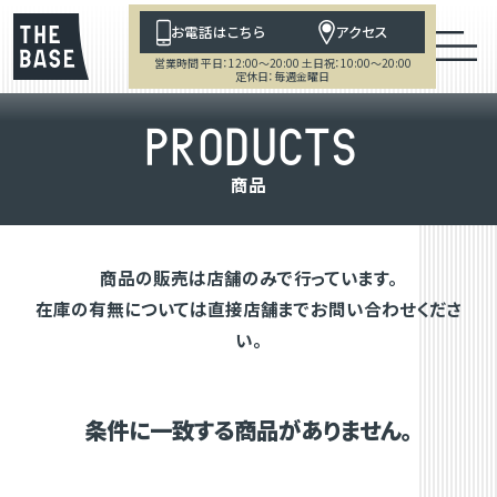
お電話はこちら
アクセス
営業時間 平日：12:00～20:00 土日祝：10:00～20:00
定休日：毎週金曜日
P
R
O
D
U
C
T
S
商
品
商品の販売は店舗のみで行っています。
在庫の有無については直接店舗までお問い合わせくださ
い。
条件に一致する商品がありません。