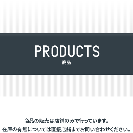
P
R
O
D
U
C
T
S
商
品
商品の販売は店舗のみで行っています。
在庫の有無については直接店舗までお問い合わせください。