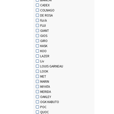
CADEX
COLNAGO
DE ROSA
fizi:k
FUJI
GIANT
GIOS
GIRO
KASK
KOO
LAZER
Liv
LOUIS GARNEAU
LOOK
MET
MARIN
MIYATA
MERIDA
OAKLEY
OGK KABUTO
POC
QUOC