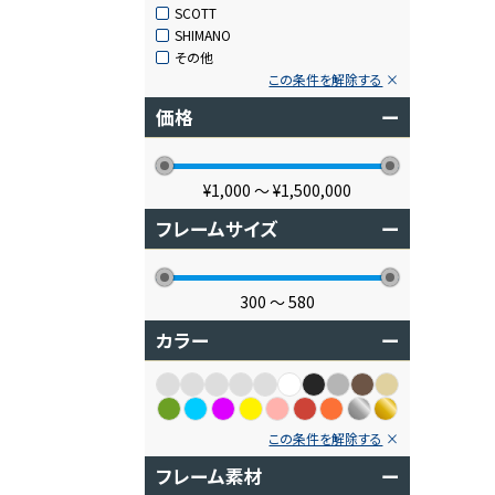
SCOTT
SHIMANO
その他
この条件を解除する
価格
ー
¥1,000
〜
¥1,500,000
フレームサイズ
ー
300
〜
580
カラー
ー
この条件を解除する
フレーム素材
ー