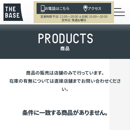
お電話はこちら
アクセス
営業時間 平日：12:00～20:00 土日祝：10:00～20:00
定休日：毎週金曜日
P
R
O
D
U
C
T
S
商
品
商品の販売は店舗のみで行っています。
在庫の有無については直接店舗までお問い合わせくださ
い。
条件に一致する商品がありません。