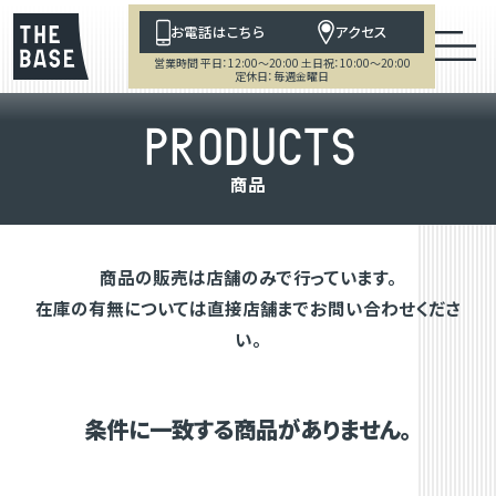
お電話はこちら
アクセス
営業時間 平日：12:00～20:00 土日祝：10:00～20:00
定休日：毎週金曜日
P
R
O
D
U
C
T
S
商
品
商品の販売は店舗のみで行っています。
在庫の有無については直接店舗までお問い合わせくださ
い。
条件に一致する商品がありません。