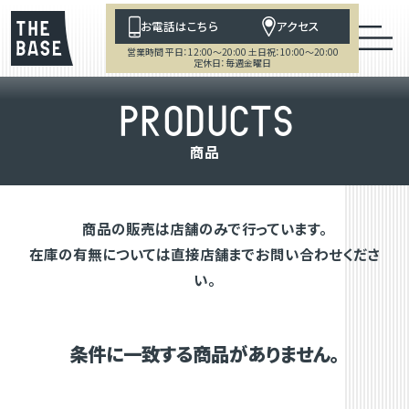
お電話はこちら
アクセス
営業時間 平日：12:00～20:00 土日祝：10:00～20:00
定休日：毎週金曜日
P
R
O
D
U
C
T
S
商
品
商品の販売は店舗のみで行っています。
在庫の有無については直接店舗までお問い合わせくださ
い。
条件に一致する商品がありません。