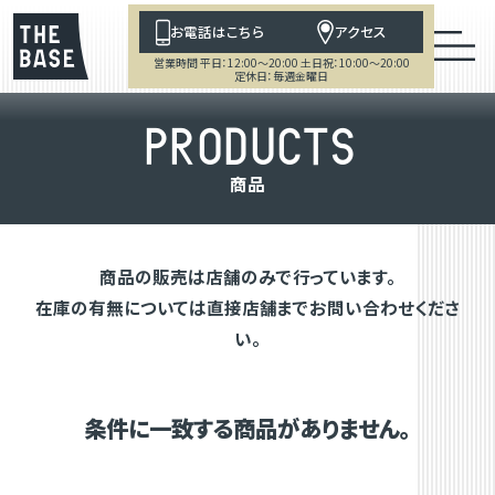
お電話はこちら
アクセス
営業時間 平日：12:00～20:00 土日祝：10:00～20:00
定休日：毎週金曜日
P
R
O
D
U
C
T
S
商
品
商品の販売は店舗のみで行っています。
在庫の有無については直接店舗までお問い合わせくださ
い。
条件に一致する商品がありません。