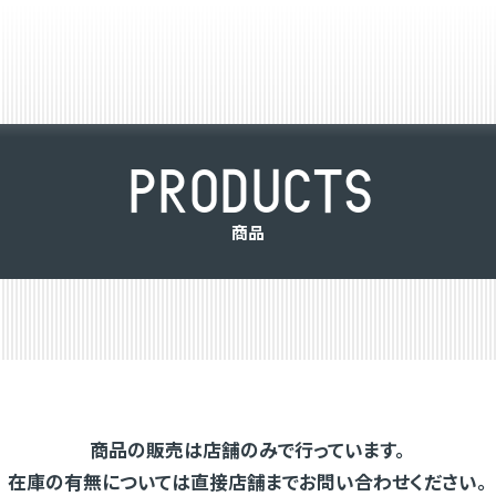
P
R
O
D
U
C
T
S
商
品
商品の販売は店舗のみで行っています。
在庫の有無については直接店舗までお問い合わせください。