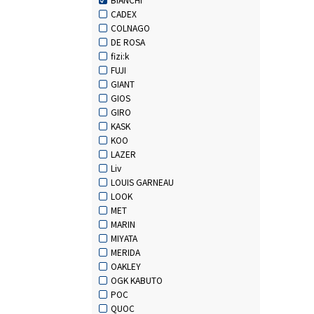
CADEX
COLNAGO
DE ROSA
fizi:k
FUJI
GIANT
GIOS
GIRO
KASK
KOO
LAZER
Liv
LOUIS GARNEAU
LOOK
MET
MARIN
MIYATA
MERIDA
OAKLEY
OGK KABUTO
POC
QUOC