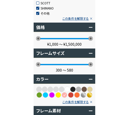
SCOTT
SHIMANO
その他
この条件を解除する
価格
ー
¥1,000
〜
¥1,500,000
フレームサイズ
ー
300
〜
580
カラー
ー
この条件を解除する
フレーム素材
ー