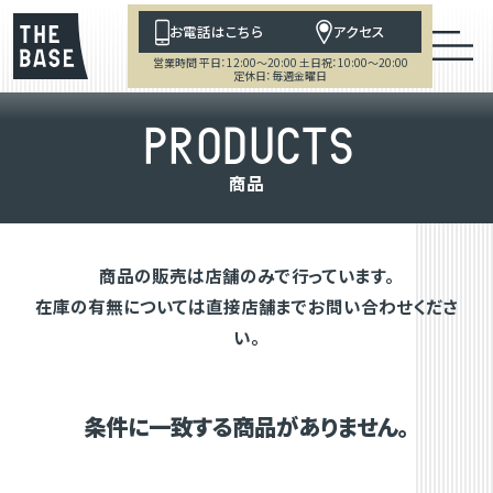
お電話はこちら
アクセス
営業時間 平日：12:00～20:00 土日祝：10:00～20:00
定休日：毎週金曜日
P
R
O
D
U
C
T
S
商
品
商品の販売は店舗のみで行っています。
在庫の有無については直接店舗までお問い合わせくださ
い。
条件に一致する商品がありません。