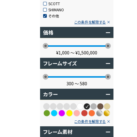
SCOTT
SHIMANO
その他
この条件を解除する
価格
ー
¥1,000
〜
¥1,500,000
フレームサイズ
ー
300
〜
580
カラー
ー
この条件を解除する
フレーム素材
ー