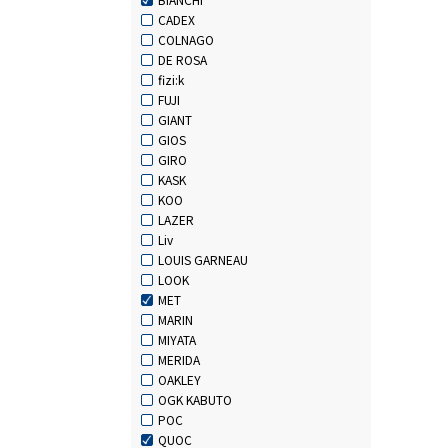
CADEX
COLNAGO
DE ROSA
fizi:k
FUJI
GIANT
GIOS
GIRO
KASK
KOO
LAZER
Liv
LOUIS GARNEAU
LOOK
MET
MARIN
MIYATA
MERIDA
OAKLEY
OGK KABUTO
POC
QUOC