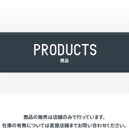
P
R
O
D
U
C
T
S
商
品
商品の販売は店舗のみで行っています。
在庫の有無については直接店舗までお問い合わせください。