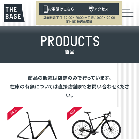
お電話はこちら
アクセス
営業時間 平日：12:00～20:00 土日祝：10:00～20:00
定休日：毎週金曜日
P
R
O
D
U
C
T
S
商
品
商品の販売は店舗のみで行っています。
在庫の有無については直接店舗までお問い合わせくださ
い。