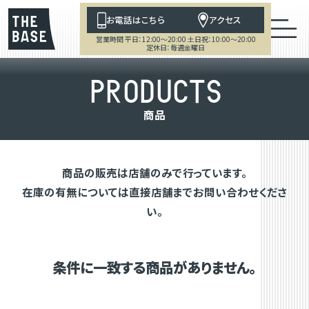
お電話はこちら
アクセス
営業時間 平日：12:00～20:00 土日祝：10:00～20:00
定休日：毎週金曜日
P
R
O
D
U
C
T
S
商
品
商品の販売は店舗のみで行っています。
在庫の有無については直接店舗までお問い合わせくださ
い。
条件に一致する商品がありません。