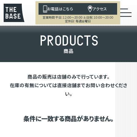
お電話はこちら
アクセス
営業時間 平日：12:00～20:00 土日祝：10:00～20:00
定休日：毎週金曜日
P
R
O
D
U
C
T
S
商
品
商品の販売は店舗のみで行っています。
在庫の有無については直接店舗までお問い合わせくださ
い。
条件に一致する商品がありません。