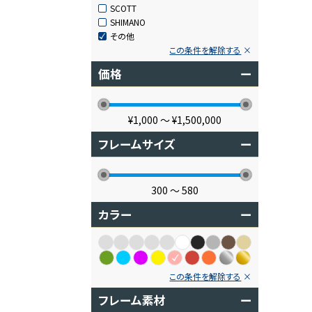
SCOTT
SHIMANO
その他
この条件を解除する
価格
ー
¥1,000
〜
¥1,500,000
フレームサイズ
ー
300
〜
580
カラー
ー
この条件を解除する
フレーム素材
ー