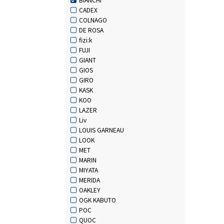
CADEX
COLNAGO
DE ROSA
fizi:k
FUJI
GIANT
GIOS
GIRO
KASK
KOO
LAZER
Liv
LOUIS GARNEAU
LOOK
MET
MARIN
MIYATA
MERIDA
OAKLEY
OGK KABUTO
POC
QUOC