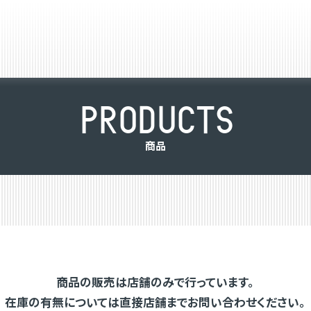
P
R
O
D
U
C
T
S
商
品
商品の販売は店舗のみで行っています。
在庫の有無については直接店舗までお問い合わせください。