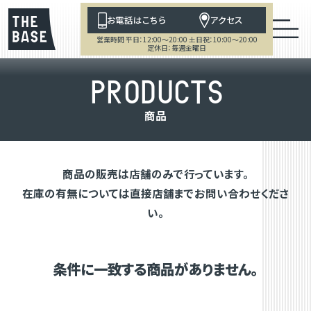
お電話はこちら
アクセス
営業時間 平日：12:00～20:00 土日祝：10:00～20:00
定休日：毎週金曜日
P
R
O
D
U
C
T
S
商
品
商品の販売は店舗のみで行っています。
在庫の有無については直接店舗までお問い合わせくださ
い。
条件に一致する商品がありません。