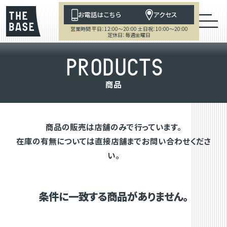
お電話はこちら
アクセス
営業時間 平日：12:00～20:00 土日祝：10:00～20:00
定休日：毎週金曜日
P
R
O
D
U
C
T
S
商
品
商品の販売は店舗のみで行っています。
在庫の有無については直接店舗までお問い合わせくださ
い。
条件に一致する商品がありません。