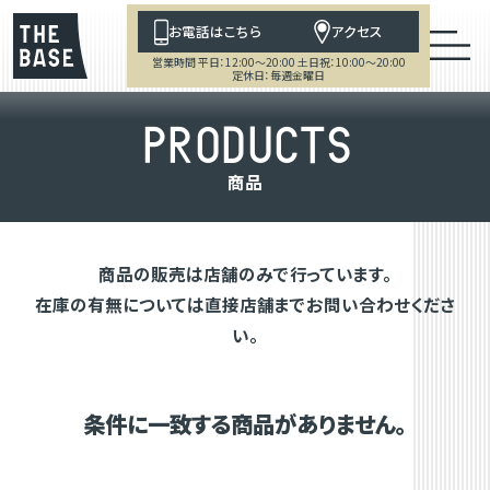
お電話はこちら
アクセス
営業時間 平日：12:00～20:00 土日祝：10:00～20:00
定休日：毎週金曜日
P
R
O
D
U
C
T
S
商
品
商品の販売は店舗のみで行っています。
在庫の有無については直接店舗までお問い合わせくださ
い。
条件に一致する商品がありません。