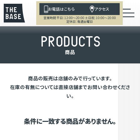
お電話はこちら
アクセス
営業時間 平日：12:00～20:00 土日祝：10:00～20:00
定休日：毎週金曜日
P
R
O
D
U
C
T
S
商
品
商品の販売は店舗のみで行っています。
在庫の有無については直接店舗までお問い合わせくださ
い。
条件に一致する商品がありません。