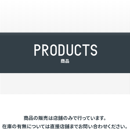
P
R
O
D
U
C
T
S
商
品
商品の販売は店舗のみで行っています。
在庫の有無については直接店舗までお問い合わせください。