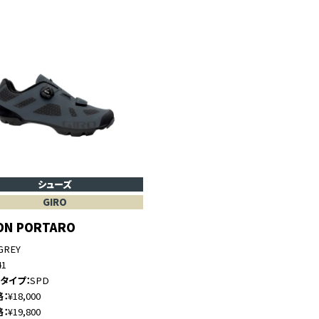
シューズ
GIRO
ON PORTARO
GREY
41
トタイプ
SPD
格
¥18,000
格
¥19,800