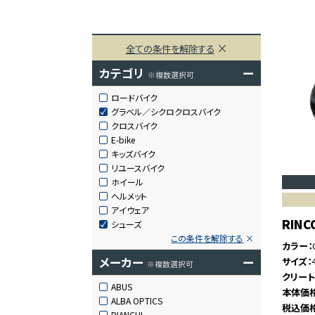
全ての条件を解除する
カテゴリ
ー
※複数選択可
ロードバイク
グラベル／シクロクロスバイク
クロスバイク
E-bike
キッズバイク
リユースバイク
ホイール
ヘルメット
アイウェア
RINC
シューズ
この条件を解除する
カラー
メーカー
ー
サイズ
※複数選択可
クリー
ABUS
本体価
ALBA OPTICS
税込価
BIANCHI