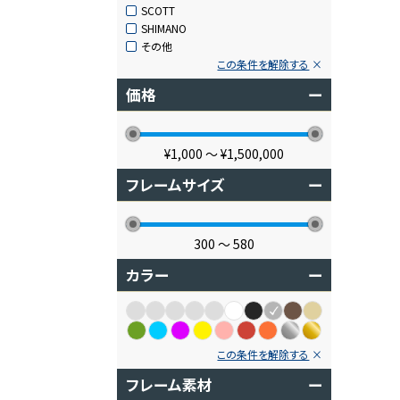
SCOTT
SHIMANO
その他
この条件を解除する
価格
ー
¥1,000
〜
¥1,500,000
フレームサイズ
ー
300
〜
580
カラー
ー
この条件を解除する
フレーム素材
ー