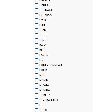
CADEX
COLNAGO
DE ROSA
fizi:k
FUJI
GIANT
GIOS
GIRO
KASK
KOO
LAZER
Liv
LOUIS GARNEAU
LOOK
MET
MARIN
MIYATA
MERIDA
OAKLEY
OGK KABUTO
POC
QUOC