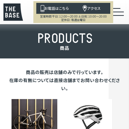
お電話はこちら
アクセス
営業時間 平日：12:00～20:00 土日祝：10:00～20:00
定休日：毎週金曜日
P
R
O
D
U
C
T
S
商
品
商品の販売は店舗のみで行っています。
在庫の有無については直接店舗までお問い合わせくださ
い。