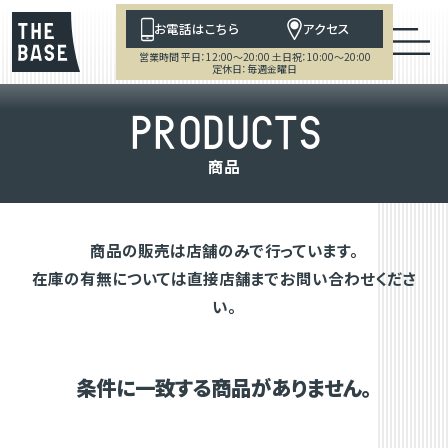
お電話はこちら
アクセス
営業時間 平日：12:00～20:00 土日祝：10:00～20:00
定休日：毎週金曜日
P
R
O
D
U
C
T
S
商
品
商品の販売は店舗のみで行っています。
在庫の有無については直接店舗までお問い合わせくださ
い。
条件に一致する商品がありません。