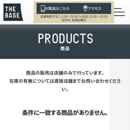
お電話はこちら
アクセス
営業時間 平日：12:00～20:00 土日祝：10:00～20:00
定休日：毎週金曜日
P
R
O
D
U
C
T
S
商
品
商品の販売は店舗のみで行っています。
在庫の有無については直接店舗までお問い合わせくださ
い。
条件に一致する商品がありません。