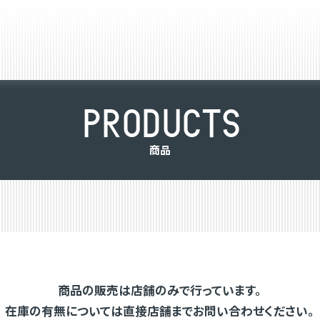
P
R
O
D
U
C
T
S
商
品
商品の販売は店舗のみで行っています。
在庫の有無については直接店舗までお問い合わせください。