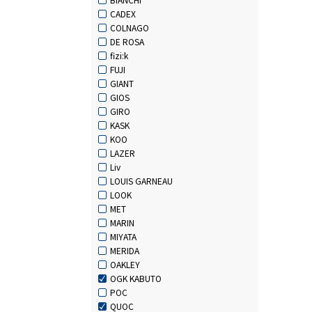
CADEX
COLNAGO
DE ROSA
fizi:k
FUJI
GIANT
GIOS
GIRO
KASK
KOO
LAZER
Liv
LOUIS GARNEAU
LOOK
MET
MARIN
MIYATA
MERIDA
OAKLEY
OGK KABUTO
POC
QUOC