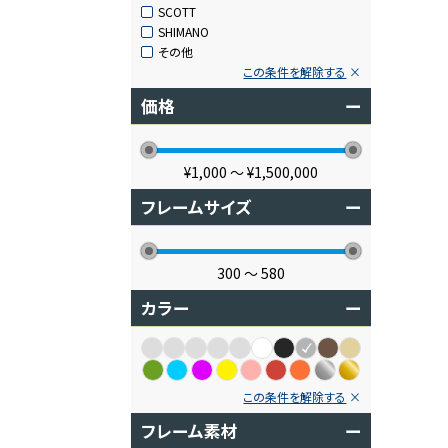
SCOTT
SHIMANO
その他
この条件を解除する
価格
ー
¥1,000
〜
¥1,500,000
フレームサイズ
ー
300
〜
580
カラー
ー
この条件を解除する
フレーム素材
ー