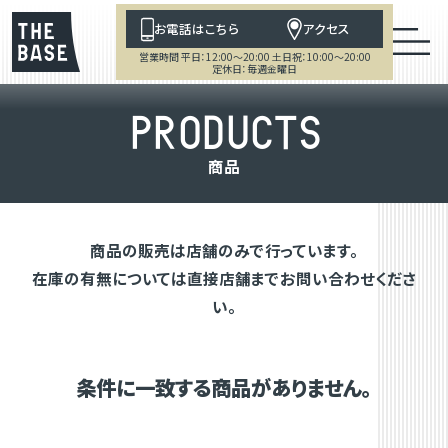
お電話はこちら
アクセス
営業時間 平日：12:00～20:00 土日祝：10:00～20:00
定休日：毎週金曜日
P
R
O
D
U
C
T
S
商
品
商品の販売は店舗のみで行っています。
在庫の有無については直接店舗までお問い合わせくださ
い。
条件に一致する商品がありません。