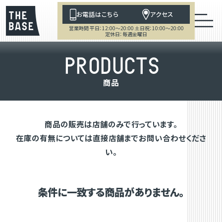
お電話はこちら
アクセス
営業時間 平日：12:00～20:00 土日祝：10:00～20:00
定休日：毎週金曜日
P
R
O
D
U
C
T
S
商
品
商品の販売は店舗のみで行っています。
在庫の有無については直接店舗までお問い合わせくださ
い。
条件に一致する商品がありません。