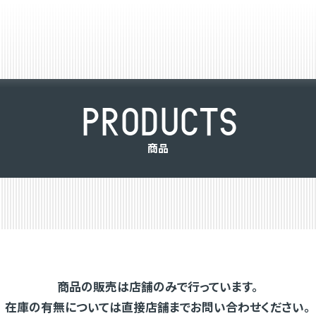
P
R
O
D
U
C
T
S
商
品
商品の販売は店舗のみで行っています。
在庫の有無については直接店舗までお問い合わせください。