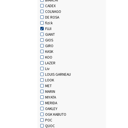
CADEX
COLNAGO
DE ROSA
fizi:k
FUJI
GIANT
GIOS
GIRO
KASK
KOO
LAZER
Liv
LOUIS GARNEAU
LOOK
MET
MARIN
MIYATA
MERIDA
OAKLEY
OGK KABUTO
POC
QUOC