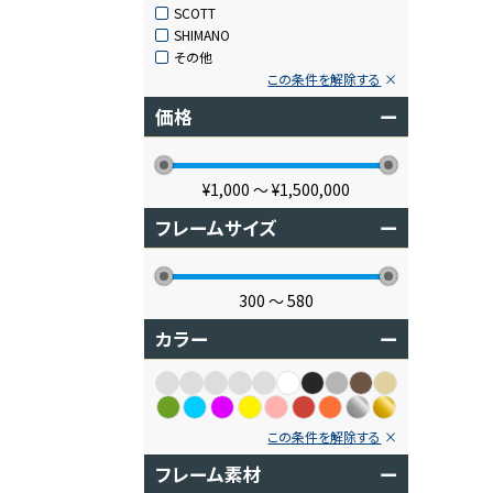
SCOTT
SHIMANO
その他
この条件を解除する
価格
ー
¥1,000
〜
¥1,500,000
フレームサイズ
ー
300
〜
580
カラー
ー
この条件を解除する
フレーム素材
ー