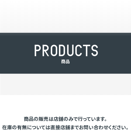
P
R
O
D
U
C
T
S
商
品
商品の販売は店舗のみで行っています。
在庫の有無については直接店舗までお問い合わせください。