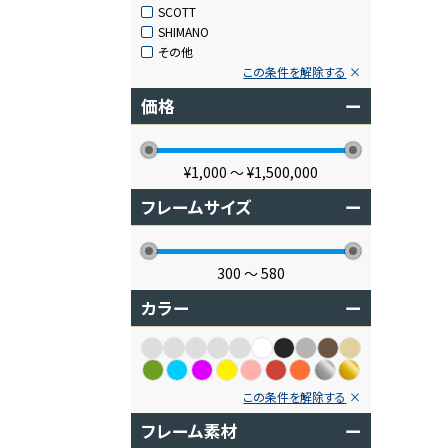
SCOTT
SHIMANO
その他
この条件を解除する
価格
ー
¥1,000
〜
¥1,500,000
フレームサイズ
ー
300
〜
580
カラー
ー
この条件を解除する
フレーム素材
ー