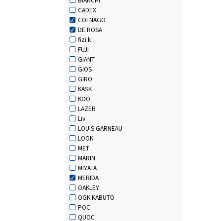
CADEX
COLNAGO
DE ROSA
fizi:k
FUJI
GIANT
GIOS
GIRO
KASK
KOO
LAZER
Liv
LOUIS GARNEAU
LOOK
MET
MARIN
MIYATA
MERIDA
OAKLEY
OGK KABUTO
POC
QUOC