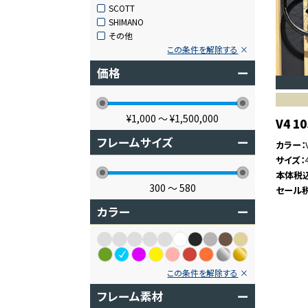
SCOTT
SHIMANO
その他
この条件を解除する
価格
ー
¥1,000
〜
¥1,500,000
V4 10
フレームサイズ
ー
カラー
サイズ
本体税
300
〜
580
セール
カラー
ー
この条件を解除する
フレーム素材
ー