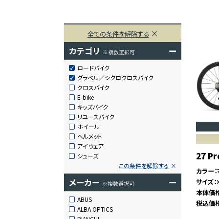
全ての条件を解除する
カテゴリ
ー
※複数選択可
ロードバイク
グラベル／シクロクロスバイク
クロスバイク
E-bike
キッズバイク
リユースバイク
ホイール
ヘルメット
アイウェア
27 Pr
シューズ
この条件を解除する
カラー
メーカー
ー
サイズ
※複数選択可
本体価
ABUS
税込価
ALBA OPTICS
BIANCHI