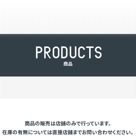
P
R
O
D
U
C
T
S
商
品
商品の販売は店舗のみで行っています。
在庫の有無については直接店舗までお問い合わせください。