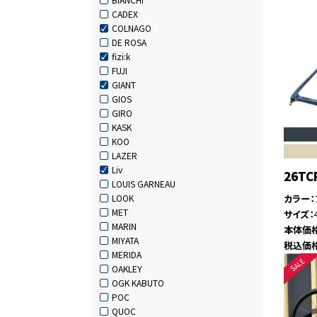
CADEX
COLNAGO
DE ROSA
fizi:k
FUJI
GIANT
GIOS
GIRO
KASK
KOO
LAZER
Liv
26TC
LOUIS GARNEAU
カラー
LOOK
MET
サイズ
MARIN
本体価
MIYATA
税込価
MERIDA
OAKLEY
OGK KABUTO
POC
QUOC