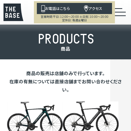
お電話はこちら
アクセス
営業時間 平日：12:00～20:00 土日祝：10:00～20:00
定休日：毎週金曜日
P
R
O
D
U
C
T
S
商
品
商品の販売は店舗のみで行っています。
在庫の有無については直接店舗までお問い合わせくださ
い。