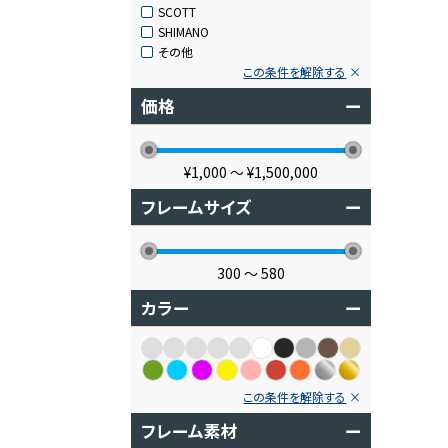
SCOTT
SHIMANO
その他
この条件を解除する
価格
ー
¥1,000
〜
¥1,500,000
フレームサイズ
ー
300
〜
580
カラー
ー
この条件を解除する
フレーム素材
ー