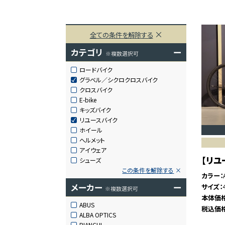
全ての条件を解除する
カテゴリ
ー
※複数選択可
ロードバイク
グラベル／シクロクロスバイク
クロスバイク
E-bike
キッズバイク
リユースバイク
ホイール
ヘルメット
アイウェア
【リユー
シューズ
この条件を解除する
カラー
メーカー
ー
サイズ
※複数選択可
本体価
ABUS
税込価
ALBA OPTICS
BIANCHI