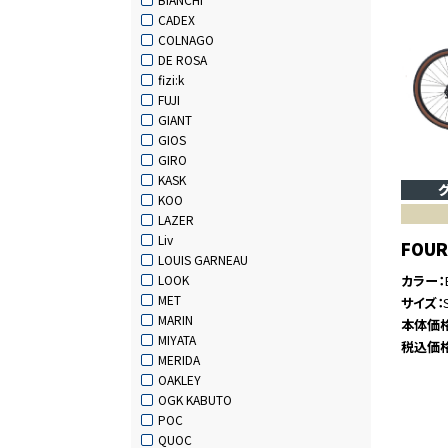
CADEX
COLNAGO
DE ROSA
fizi:k
FUJI
GIANT
GIOS
GIRO
KASK
KOO
LAZER
Liv
FOUR
LOUIS GARNEAU
カラー
LOOK
MET
サイズ
MARIN
本体価
MIYATA
税込価
MERIDA
OAKLEY
OGK KABUTO
POC
QUOC