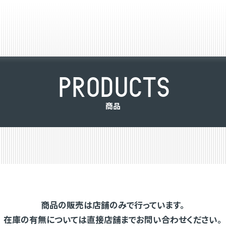
P
R
O
D
U
C
T
S
商
品
商品の販売は店舗のみで行っています。
在庫の有無については直接店舗までお問い合わせください。