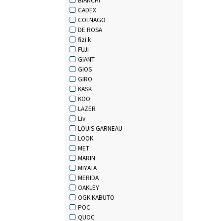
CADEX
COLNAGO
DE ROSA
fizi:k
FUJI
GIANT
GIOS
GIRO
KASK
KOO
LAZER
Liv
LOUIS GARNEAU
LOOK
MET
MARIN
MIYATA
MERIDA
OAKLEY
OGK KABUTO
POC
QUOC