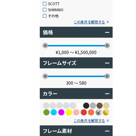
SCOTT
SHIMANO
その他
この条件を解除する
価格
ー
¥1,000
〜
¥1,500,000
フレームサイズ
ー
300
〜
580
カラー
ー
この条件を解除する
フレーム素材
ー