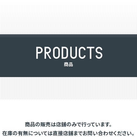
P
R
O
D
U
C
T
S
商
品
商品の販売は店舗のみで行っています。
在庫の有無については直接店舗までお問い合わせください。