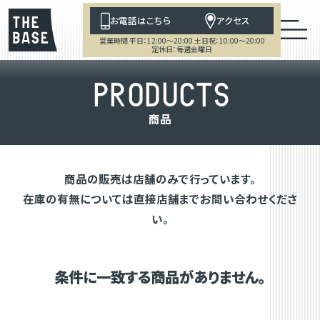
お電話はこちら
アクセス
営業時間 平日：12:00～20:00 土日祝：10:00～20:00
定休日：毎週金曜日
P
R
O
D
U
C
T
S
商
品
商品の販売は店舗のみで行っています。
在庫の有無については直接店舗までお問い合わせくださ
い。
条件に一致する商品がありません。