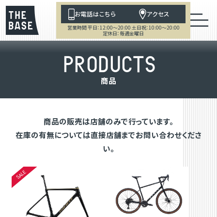
お電話はこちら
アクセス
営業時間 平日：12:00～20:00 土日祝：10:00～20:00
定休日：毎週金曜日
P
R
O
D
U
C
T
S
商
品
商品の販売は店舗のみで行っています。
在庫の有無については直接店舗までお問い合わせくださ
い。