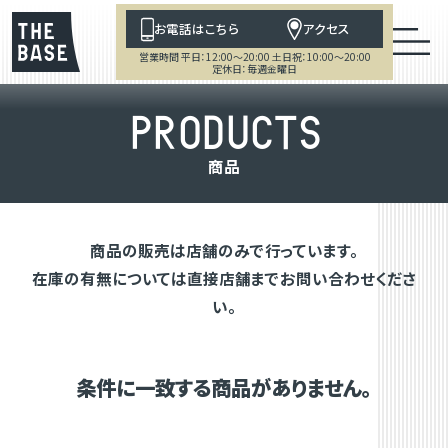
お電話はこちら
アクセス
営業時間 平日：12:00～20:00 土日祝：10:00～20:00
定休日：毎週金曜日
P
R
O
D
U
C
T
S
商
品
商品の販売は店舗のみで行っています。
在庫の有無については直接店舗までお問い合わせくださ
い。
条件に一致する商品がありません。