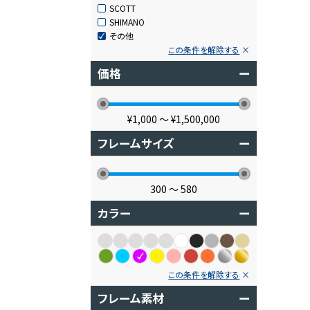
SCOTT
SHIMANO
その他
この条件を解除する
価格
ー
¥1,000
〜
¥1,500,000
フレームサイズ
ー
300
〜
580
カラー
ー
この条件を解除する
フレーム素材
ー