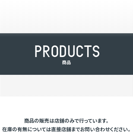
P
R
O
D
U
C
T
S
商
品
商品の販売は店舗のみで行っています。
在庫の有無については直接店舗までお問い合わせください。