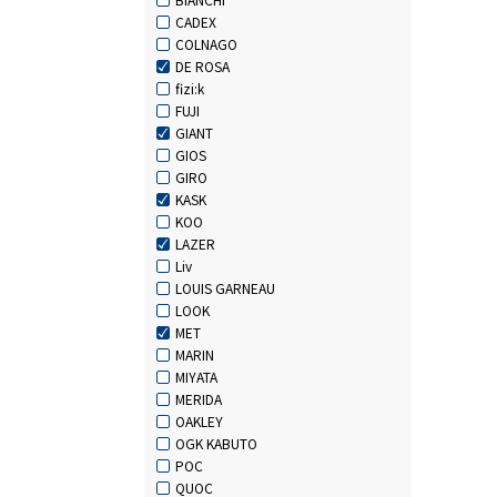
CADEX
COLNAGO
DE ROSA
fizi:k
FUJI
GIANT
GIOS
GIRO
KASK
KOO
LAZER
Liv
LOUIS GARNEAU
LOOK
MET
MARIN
MIYATA
MERIDA
OAKLEY
OGK KABUTO
POC
QUOC