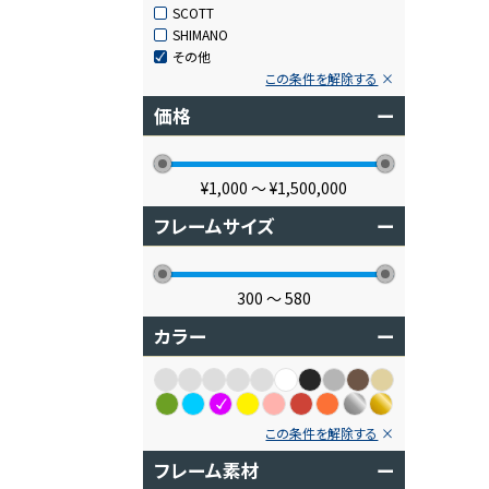
SCOTT
SHIMANO
その他
この条件を解除する
価格
ー
¥1,000
〜
¥1,500,000
フレームサイズ
ー
300
〜
580
カラー
ー
この条件を解除する
フレーム素材
ー