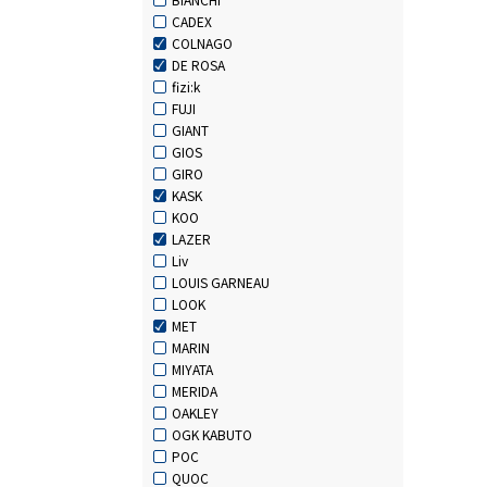
CADEX
COLNAGO
DE ROSA
fizi:k
FUJI
GIANT
GIOS
GIRO
KASK
KOO
LAZER
Liv
LOUIS GARNEAU
LOOK
MET
MARIN
MIYATA
MERIDA
OAKLEY
OGK KABUTO
POC
QUOC