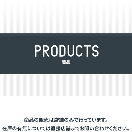
P
R
O
D
U
C
T
S
商
品
商品の販売は店舗のみで行っています。
在庫の有無については直接店舗までお問い合わせください。