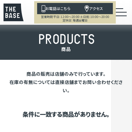
お電話はこちら
アクセス
営業時間 平日：12:00～20:00 土日祝：10:00～20:00
定休日：毎週金曜日
P
R
O
D
U
C
T
S
商
品
商品の販売は店舗のみで行っています。
在庫の有無については直接店舗までお問い合わせくださ
い。
条件に一致する商品がありません。