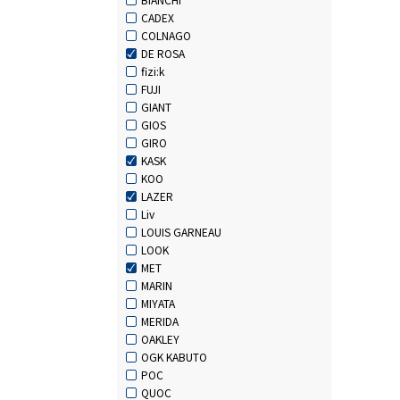
CADEX
COLNAGO
DE ROSA
fizi:k
FUJI
GIANT
GIOS
GIRO
KASK
KOO
LAZER
Liv
LOUIS GARNEAU
LOOK
MET
MARIN
MIYATA
MERIDA
OAKLEY
OGK KABUTO
POC
QUOC