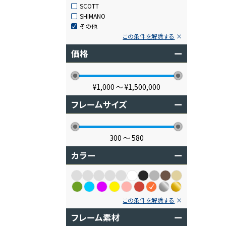
SCOTT
SHIMANO
その他
この条件を解除する
価格
ー
¥1,000
〜
¥1,500,000
フレームサイズ
ー
300
〜
580
カラー
ー
この条件を解除する
フレーム素材
ー