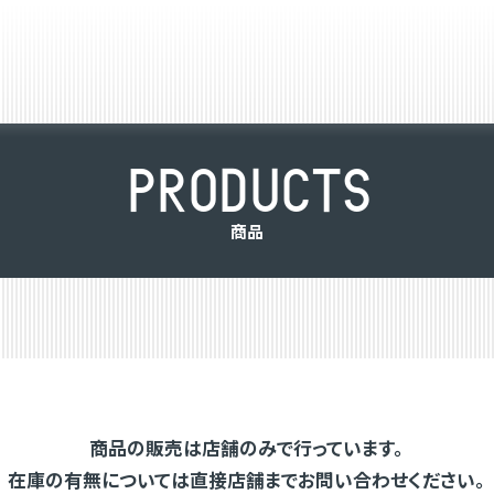
P
R
O
D
U
C
T
S
商
品
商品の販売は店舗のみで行っています。
在庫の有無については直接店舗までお問い合わせください。