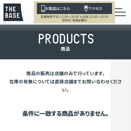
お電話はこちら
アクセス
営業時間 平日：12:00～20:00 土日祝：10:00～20:00
定休日：毎週金曜日
P
R
O
D
U
C
T
S
商
品
商品の販売は店舗のみで行っています。
在庫の有無については直接店舗までお問い合わせくださ
い。
条件に一致する商品がありません。