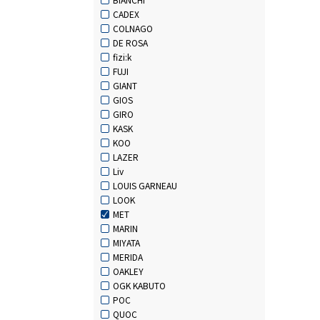
CADEX
COLNAGO
DE ROSA
fizi:k
FUJI
GIANT
GIOS
GIRO
KASK
KOO
LAZER
Liv
LOUIS GARNEAU
LOOK
MET
MARIN
MIYATA
MERIDA
OAKLEY
OGK KABUTO
POC
QUOC