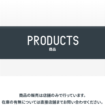
P
R
O
D
U
C
T
S
商
品
商品の販売は店舗のみで行っています。
在庫の有無については直接店舗までお問い合わせください。