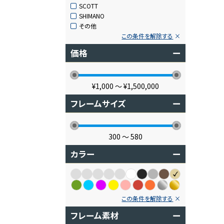
SCOTT
SHIMANO
その他
この条件を解除する
価格
ー
¥1,000
〜
¥1,500,000
フレームサイズ
ー
300
〜
580
カラー
ー
この条件を解除する
フレーム素材
ー