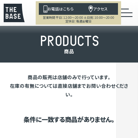
お電話はこちら
アクセス
営業時間 平日：12:00～20:00 土日祝：10:00～20:00
定休日：毎週金曜日
P
R
O
D
U
C
T
S
商
品
商品の販売は店舗のみで行っています。
在庫の有無については直接店舗までお問い合わせくださ
い。
条件に一致する商品がありません。