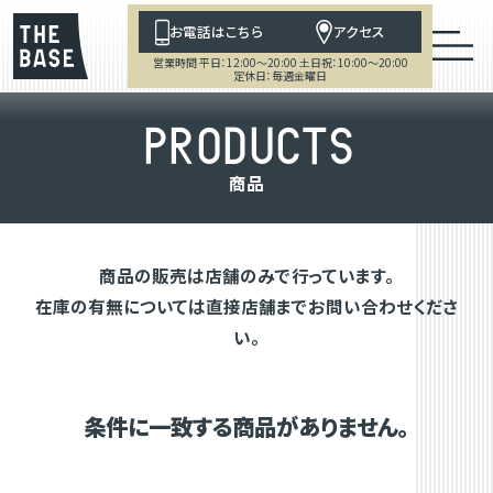
お電話はこちら
アクセス
営業時間 平日：12:00～20:00 土日祝：10:00～20:00
定休日：毎週金曜日
P
R
O
D
U
C
T
S
商
品
商品の販売は店舗のみで行っています。
在庫の有無については直接店舗までお問い合わせくださ
い。
条件に一致する商品がありません。